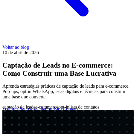
Voltar ao blog
10 de abril de 2026
Captação de Leads no E-commerce:
Como Construir uma Base Lucrativa
Aprenda estratégias práticas de captação de leads para e-commerce.
Pop-ups, opt-in WhatsApp, iscas digitais e técnicas para construir
uma base que converte.
captação de leads
e-commerce
opt-in
lista de contatos
Features
Planos
Calculadora
Blog
Contato
Login
Agendar call