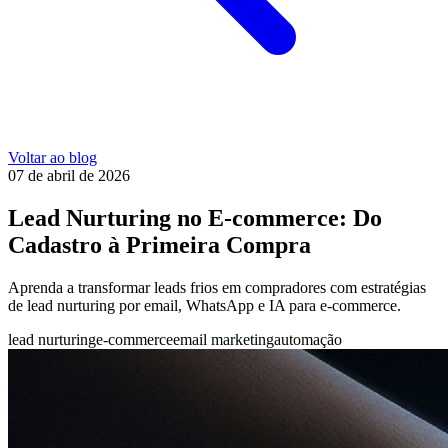
Voltar ao blog
07 de abril de 2026
Lead Nurturing no E-commerce: Do
Cadastro à Primeira Compra
Aprenda a transformar leads frios em compradores com estratégias
de lead nurturing por email, WhatsApp e IA para e-commerce.
lead nurturing
e-commerce
email marketing
automação
Features
Planos
Calculadora
Blog
Contato
Login
Agendar call