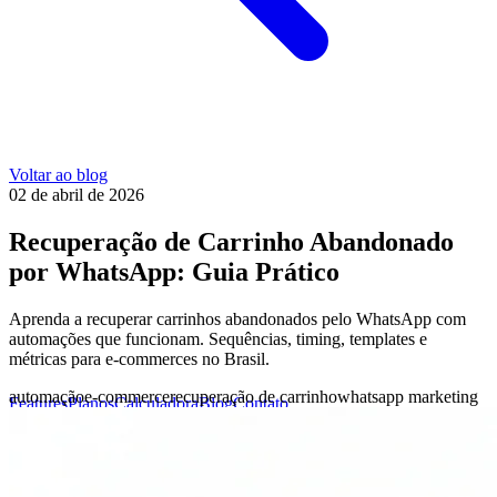
Voltar ao blog
02 de abril de 2026
Recuperação de Carrinho Abandonado
por WhatsApp: Guia Prático
Aprenda a recuperar carrinhos abandonados pelo WhatsApp com
automações que funcionam. Sequências, timing, templates e
métricas para e-commerces no Brasil.
automação
e-commerce
recuperação de carrinho
whatsapp marketing
Features
Planos
Calculadora
Blog
Contato
Login
Agendar call