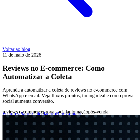
Voltar ao blog
11 de maio de 2026
Reviews no E-commerce: Como
Automatizar a Coleta
Aprenda a automatizar a coleta de reviews no e-commerce com
WhatsApp e email. Veja fluxos prontos, timing ideal e como prova
social aumenta conversão.
reviews e-commerce
prova social
automação
pós-venda
Features
Planos
Calculadora
Blog
Contato
Login
Agendar call