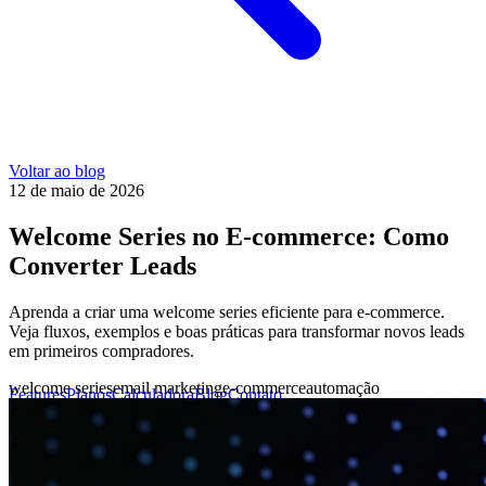
Voltar ao blog
12 de maio de 2026
Welcome Series no E-commerce: Como
Converter Leads
Aprenda a criar uma welcome series eficiente para e-commerce.
Veja fluxos, exemplos e boas práticas para transformar novos leads
em primeiros compradores.
welcome series
email marketing
e-commerce
automação
Features
Planos
Calculadora
Blog
Contato
Login
Agendar call